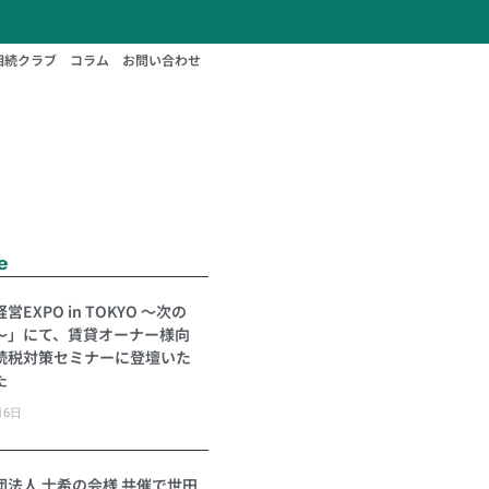
相続クラブ
コラム
お問い合わせ
e
営EXPO in TOKYO 〜次の
〜」にて、賃貸オーナー様向
続税対策セミナーに登壇いた
た
月6日
団法人 士希の会様 共催で世田