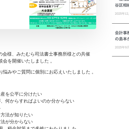
谷区相
2025年1
会計事
の島本
2025年9
士希の会様、みたむら司法書士事務所様との共催
談会を開催いたしました 。
お悩みやご質問に個別にお応えいたしました 。
遺産を公平に分けたい
が、何からすればよいのか分からない
い
な方法が知りたい
方法が分からない
用、税金対策まで多岐にわたりました。