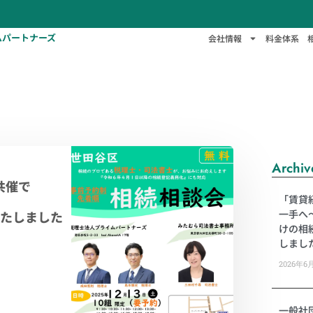
ムパートナーズ
会社情報
料金体系
Archiv
共催で
「賃貸経
一手へ
たしました
けの相
しまし
2026年6
一般社