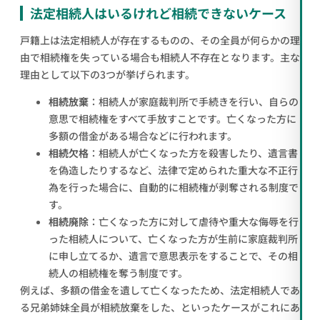
法定相続人はいるけれど相続できないケース
戸籍上は法定相続人が存在するものの、その全員が何らかの理
由で相続権を失っている場合も相続人不存在となります。主な
理由として以下の3つが挙げられます。
相続放棄
：相続人が家庭裁判所で手続きを行い、自らの
意思で相続権をすべて手放すことです。亡くなった方に
多額の借金がある場合などに行われます。
相続欠格
：相続人が亡くなった方を殺害したり、遺言書
を偽造したりするなど、法律で定められた重大な不正行
為を行った場合に、自動的に相続権が剥奪される制度で
す。
相続廃除
：亡くなった方に対して虐待や重大な侮辱を行
った相続人について、亡くなった方が生前に家庭裁判所
に申し立てるか、遺言で意思表示をすることで、その相
続人の相続権を奪う制度です。
例えば、多額の借金を遺して亡くなったため、法定相続人であ
る兄弟姉妹全員が相続放棄をした、といったケースがこれにあ