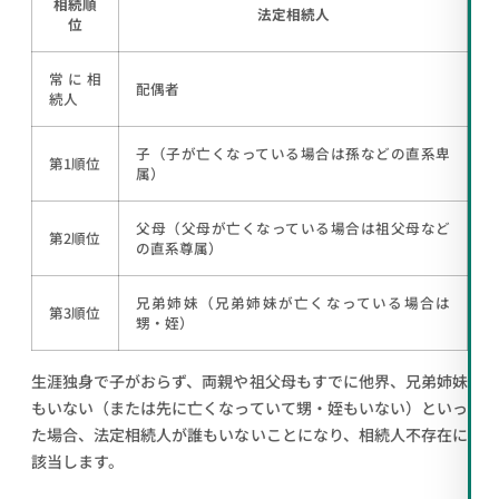
相続順
法定相続人
位
常に相
配偶者
続人
子（子が亡くなっている場合は孫などの直系卑
第1順位
属）
父母（父母が亡くなっている場合は祖父母など
第2順位
の直系尊属）
兄弟姉妹（兄弟姉妹が亡くなっている場合は
第3順位
甥・姪）
生涯独身で子がおらず、両親や祖父母もすでに他界、兄弟姉妹
もいない（または先に亡くなっていて甥・姪もいない）といっ
た場合、法定相続人が誰もいないことになり、相続人不存在に
該当します。