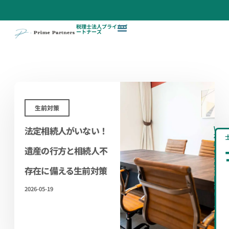
税理士法人プライムパ
ートナーズ
生前対策
法定相続人がいない！
\
相
続
遺産の行方と相続人不
の
不
安、
存在に備える生前対策
専
門
家
2026-05-19
に
ま
ず
は
無