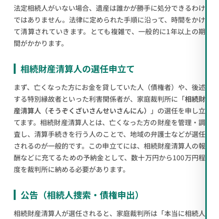
法定相続人がいない場合、遺産は誰かが勝手に処分できるわけ
ではありません。法律に定められた手順に沿って、時間をかけ
て清算されていきます。とても複雑で、一般的に1年以上の期
間がかかります。
相続財産清算人の選任申立て
まず、亡くなった方にお金を貸していた人（債権者）や、後述
する特別縁故者といった利害関係者が、家庭裁判所に「
相続財
産清算人（そうぞくざいさんせいさんにん）
」の選任を申し立
てます。相続財産清算人とは、亡くなった方の財産を管理・調
査し、清算手続きを行う人のことで、地域の弁護士などが選任
されるのが一般的です。この申立てには、相続財産清算人の報
酬などに充てるための予納金として、数十万円から100万円程
度を裁判所に納める必要があります。
公告（相続人捜索・債権申出）
相続財産清算人が選任されると、家庭裁判所は「本当に相続人