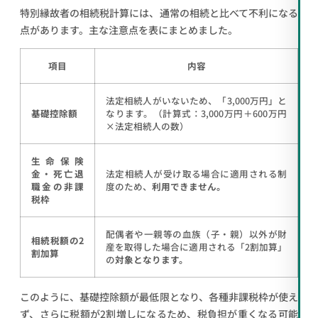
特別縁故者の相続税計算には、通常の相続と比べて不利になる
点があります。主な注意点を表にまとめました。
項目
内容
法定相続人がいないため、「3,000万円」と
基礎控除額
なります。（計算式：3,000万円＋600万円
×法定相続人の数）
生命保険
金・死亡退
法定相続人が受け取る場合に適用される制
職金の非課
度のため、
利用できません。
税枠
配偶者や一親等の血族（子・親）以外が財
相続税額の2
産を取得した場合に適用される「2割加算」
割加算
の
対象となります。
このように、基礎控除額が最低限となり、各種非課税枠が使え
ず、さらに税額が2割増しになるため、税負担が重くなる可能