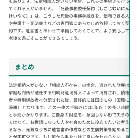
もあります。法定相続人がいない場合、これらの手続きを行っ
てくれる人がいません。「
死後事務委任契約（しごじむいにん
けいやく）
」は、こうした死後の事務手続きを、信頼できる人
や弁護士・司法書士などの専門家にあらかじめ依頼しておく契
約です。遺言書とあわせて準備しておくことで、より安心して
老後を過ごすことができるでしょう。
まとめ
法定相続人がいない「相続人不存在」の場合、遺された財産は
家庭裁判所が選任する相続財産清算人によって清算され、債権
者や特別縁故者へ分配された後、最終的には国のもの（国庫に
帰属）となります。この一連の手続きには1年以上の長い時間
と手間がかかります。ご自身の財産を、意図しない形で失うの
ではなく、お世話になった人や社会のために役立てたいと考え
るなら、
元気なうちに遺言書の作成などの生前対策を始めるこ
とが不可欠です。
もし何から手をつけて良いかわからない、自