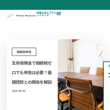
税理士法人プライムパ
ートナーズ
相続税申告
生命保険金で相続税ゼ
\
相
続
ロでも申告は必要？基
の
不
安、
礎控除との関係を解説
専
門
家
2025-08-10
に
ま
ず
は
無