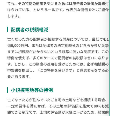
ても、
その特例の適用を受けるためには申告書の提出が義務付
けられている
、というルールです。代表的な特例を2つご紹介
します。
配偶者の税額軽減
亡くなった方の配偶者が相続する財産については、
最低でも1
億6,000万円
、または配偶者の法定相続分のどちらか多い金額
までは相続税がかからないという非常に強力な制度です。この
特例を使えば、多くのケースで配偶者の納税額はゼロになりま
す。しかし、この制度の適用を受けるためには、
必ず相続税の
申告書を提出
し、「この特例を使います」と意思表示をする必
要があります。
小規模宅地等の特例
亡くなった方が住んでいたご自宅の土地などを相続する場合、
一定の要件を満たせば、その土地の評価額を
最大で80%も減
額
できる制度です。土地の評価額が大幅に下がるため、結果的