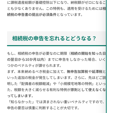
に課税遺産総額が基礎控除以下になり、納税額がゼロになるこ
とも少なくありません。この特例も、適用を受けるためには
相
続税の申告書の提出が必須条件
となっています。
相続税の申告を忘れるとどうなる？
もし、相続税の申告が必要なのに期限（
相続の開始を知った日
の翌日から10か月以内
）までに申告をしなかった場合、いく
つかのペナルティが課せられます。
まず、本来納めるべき税金に加えて、
無申告加算税
や
延滞税
と
いった追加の税金が発生してしまいます。さらに、先ほどご説
明した「配偶者の税額軽減」や「小規模宅地等の特例」といっ
た、税額を大きく減らせる有利な特例が
原則として使えなくな
ってしまいます
。
「知らなかった」では済まされない重いペナルティですので、
申告の要否は慎重に判断することが大切です。