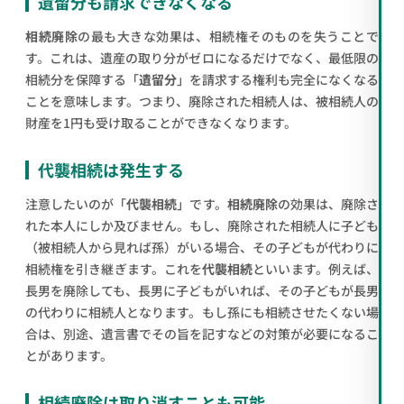
遺留分も請求できなくなる
相続廃除
の最も大きな効果は、相続権そのものを失うことで
す。これは、遺産の取り分がゼロになるだけでなく、最低限の
相続分を保障する「
遺留分
」を請求する権利も完全になくなる
ことを意味します。つまり、廃除された相続人は、被相続人の
財産を1円も受け取ることができなくなります。
代襲相続は発生する
注意したいのが「
代襲相続
」です。
相続廃除
の効果は、廃除さ
れた本人にしか及びません。もし、廃除された相続人に子ども
（被相続人から見れば孫）がいる場合、その子どもが代わりに
相続権を引き継ぎます。これを
代襲相続
といいます。例えば、
長男を廃除しても、長男に子どもがいれば、その子どもが長男
の代わりに相続人となります。もし孫にも相続させたくない場
合は、別途、遺言書でその旨を記すなどの対策が必要になるこ
とがあります。
相続廃除は取り消すことも可能