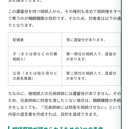
分
を請求できます。
この
遺留分
を持つ相続人から、その権利も含めて相続権をすべ
て奪うのが
相続廃除
の目的です。そのため、対象者は以下の通
りとなります。
配偶者
常に遺留分があります。
子（または孫などの代襲
第一順位の相続人で、遺留分
相続人）
があります。
父母（または祖父母など
第二順位の相続人で、遺留分
の直系尊属）
があります。
ちなみに、被相続人の兄弟姉妹には
遺留分
がありません。その
ため、兄弟姉妹に財産を渡したくない場合は、
相続廃除
の手続
きをしなくても、「兄弟姉妹には財産を相続させない」という
内容の遺言書を作成すれば、目的を達成できます。