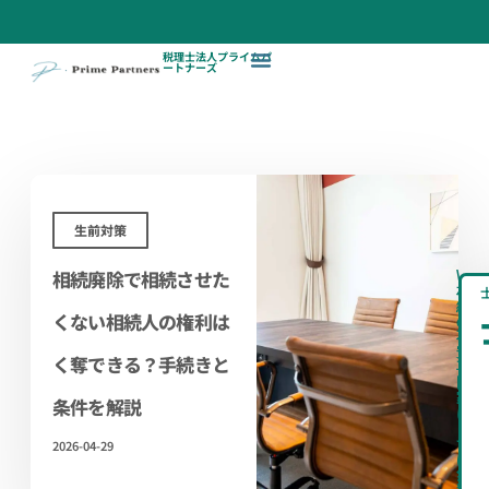
税理士法人プライムパ
ートナーズ
生前対策
相続廃除で相続させた
\
相
続
くない相続人の権利は
の
不
安、
く奪できる？手続きと
専
門
家
条件を解説
に
ま
ず
2026-04-29
は
無