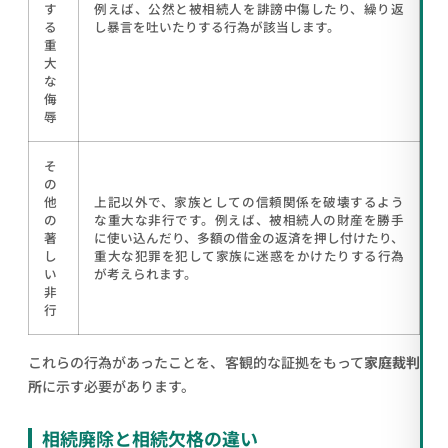
す
例えば、公然と被相続人を誹謗中傷したり、繰り返
る
し暴言を吐いたりする行為が該当します。
重
大
な
侮
辱
そ
の
他
上記以外で、家族としての信頼関係を破壊するよう
の
な重大な非行です。例えば、被相続人の財産を勝手
著
に使い込んだり、多額の借金の返済を押し付けたり、
し
重大な犯罪を犯して家族に迷惑をかけたりする行為
い
が考えられます。
非
行
これらの行為があったことを、客観的な証拠をもって
家庭裁判
所
に示す必要があります。
相続廃除と相続欠格の違い