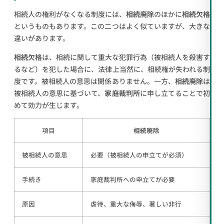
相続人の権利がなくなる制度には、
相続廃除
のほかに
相続欠格
というものもあります。この二つはよく似ていますが、大きな
違いがあります。
相続欠格
は、相続に関して重大な犯罪行為（被相続人を殺害す
るなど）を犯した場合に、法律上当然に、相続権が失われる制
度です。被相続人の意思は関係ありません。一方、
相続廃除
は
被相続人の意思に基づいて、
家庭裁判所
に申し立てることで初
めて効力が生じます。
項目
相続廃除
被相続人の意思
必要（被相続人の申立てが必須）
手続き
家庭裁判所への申立てが必要
原因
虐待、重大な侮辱、著しい非行