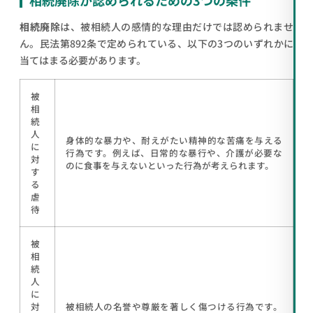
相続廃除が認められるための3つの条件
相続廃除
は、被相続人の感情的な理由だけでは認められませ
ん。民法第892条で定められている、以下の3つのいずれかに
当てはまる必要があります。
被
相
続
人
身体的な暴力や、耐えがたい精神的な苦痛を与える
に
行為です。例えば、日常的な暴行や、介護が必要な
対
のに食事を与えないといった行為が考えられます。
す
る
虐
待
被
相
続
人
に
対
被相続人の名誉や尊厳を著しく傷つける行為です。