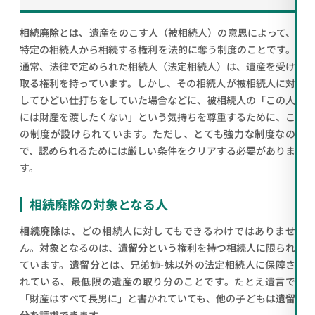
相続廃除
とは、遺産をのこす人（被相続人）の意思によって、
特定の相続人から相続する権利を法的に奪う制度のことです。
通常、法律で定められた相続人（法定相続人）は、遺産を受け
取る権利を持っています。しかし、その相続人が被相続人に対
してひどい仕打ちをしていた場合などに、被相続人の「この人
には財産を渡したくない」という気持ちを尊重するために、こ
の制度が設けられています。ただし、とても強力な制度なの
で、認められるためには厳しい条件をクリアする必要がありま
す。
相続廃除の対象となる人
相続廃除
は、どの相続人に対してもできるわけではありませ
ん。対象となるのは、
遺留分
という権利を持つ相続人に限られ
ています。
遺留分
とは、兄弟姉-妹以外の法定相続人に保障さ
れている、最低限の遺産の取り分のことです。たとえ遺言で
「財産はすべて長男に」と書かれていても、他の子どもは
遺留