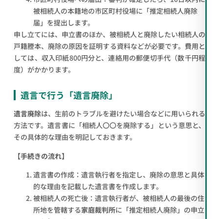
被相続人の本籍地の市区町村役場に「推定相続人廃除
届」を提出します。
申し立てには、申立書のほか、被相続人と廃除したい相続人の
戸籍謄本、廃除の原因を証明する資料などが必要です。費用と
しては、収入印紙800円分と、連絡用の郵便切手代（数千円程
度）がかかります。
遺言で行う「遺言廃除」
遺言廃除
は、生前のトラブルを避けたい場合などに用いられる
方法です。遺言書に「相続人〇〇を廃除する」という意思と、
その具体的な理由を明記しておきます。
【手続きの流れ】
遺言書の作成：遺言執行者を指定し、廃除の意思と具体
的な理由を記載した遺言書を作成します。
被相続人の死亡後：遺言執行者が、被相続人の最後の住
所地を管轄する
家庭裁判所
に「推定相続人廃除」の申立