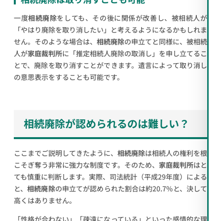
一度
相続廃除
をしても、その後に関係が改善し、被相続人が
「やはり廃除を取り消したい」と考えるようになるかもしれま
せん。そのような場合は、
相続廃除
の申立てと同様に、被相続
人が
家庭裁判所
に「推定相続人廃除の取消し」を申し立てるこ
とで、廃除を取り消すことができます。遺言によって取り消し
の意思表示をすることも可能です。
相続廃除が認められるのは難しい？
ここまでご説明してきたように、
相続廃除
は相続人の権利を根
こそぎ奪う非常に強力な制度です。そのため、
家庭裁判所
はと
ても慎重に判断します。実際、司法統計（平成29年度）による
と、
相続廃除
の申立てが認められた割合は約20.7%と、決して
高くはありません。
「性格が合わない」「疎遠になっている」といった感情的な理