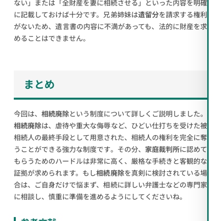
ない」または「全財産を妻に相続させる」といった内容を明確
に記載しておけば十分です。兄弟姉妹は
遺留分
を請求する権利
がないため、遺言書の内容に不満があっても、法的に財産を求
めることはできません。
まとめ
今回は、
相続廃除
という制度について詳しくご説明しました。
相続廃除
は、虐待や重大な侮辱など、ひどい仕打ちを受けた被
相続人の最終手段として用意された、相続人の権利を完全に奪
うことができる強力な制度です。その分、
家庭裁判所
に認めて
もらうためのハードルは非常に高く、厳格な手続きと客観的な
証拠が求められます。もし
相続廃除
を真剣に検討されている場
合は、ご自身だけで悩まず、相続に詳しい弁護士などの専門家
に相談し、慎重に準備を進めるようにしてくださいね。