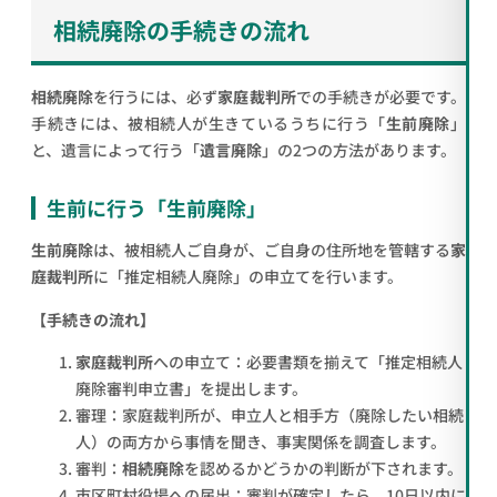
相続廃除の手続きの流れ
相続廃除
を行うには、必ず
家庭裁判所
での手続きが必要です。
手続きには、被相続人が生きているうちに行う「
生前廃除
」
と、遺言によって行う「
遺言廃除
」の2つの方法があります。
生前に行う「生前廃除」
生前廃除
は、被相続人ご自身が、ご自身の住所地を管轄する
家
庭裁判所
に「推定相続人廃除」の申立てを行います。
【手続きの流れ】
家庭裁判所
への申立て：必要書類を揃えて「推定相続人
廃除審判申立書」を提出します。
審理：家庭裁判所が、申立人と相手方（廃除したい相続
人）の両方から事情を聞き、事実関係を調査します。
審判：
相続廃除
を認めるかどうかの判断が下されます。
市区町村役場への届出：審判が確定したら、10日以内に