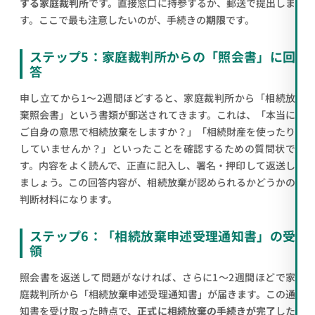
する家庭裁判所
です。直接窓口に持参するか、郵送で提出しま
す。ここで最も注意したいのが、手続きの
期限
です。
ステップ5：家庭裁判所からの「照会書」に回
答
申し立てから1～2週間ほどすると、家庭裁判所から「相続放
棄照会書」という書類が郵送されてきます。これは、「本当に
ご自身の意思で相続放棄をしますか？」「相続財産を使ったり
していませんか？」といったことを確認するための質問状で
す。内容をよく読んで、正直に記入し、署名・押印して返送し
ましょう。この回答内容が、相続放棄が認められるかどうかの
判断材料になります。
ステップ6：「相続放棄申述受理通知書」の受
領
照会書を返送して問題がなければ、さらに1～2週間ほどで家
庭裁判所から「相続放棄申述受理通知書」が届きます。この通
知書を受け取った時点で、
正式に相続放棄の手続きが完了
した