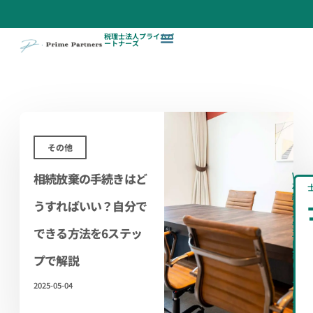
税理士法人プライムパ
ートナーズ
その他
相続放棄の手続きはど
\
相
続
うすればいい？自分で
の
不
安、
できる方法を6ステッ
専
門
家
プで解説
に
ま
ず
2025-05-04
は
無