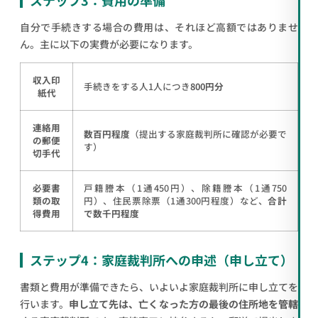
自分で手続きする場合の費用は、それほど高額ではありませ
ん。主に以下の実費が必要になります。
収入印
手続きをする人1人につき
800円分
紙代
連絡用
数百円程度
（提出する家庭裁判所に確認が必要で
の郵便
す）
切手代
必要書
戸籍謄本（1通450円）、除籍謄本（1通750
類の取
円）、住民票除票（1通300円程度）など、
合計
得費用
で数千円程度
ステップ4：家庭裁判所への申述（申し立て）
書類と費用が準備できたら、いよいよ家庭裁判所に申し立てを
行います。
申し立て先は、亡くなった方の最後の住所地を管轄