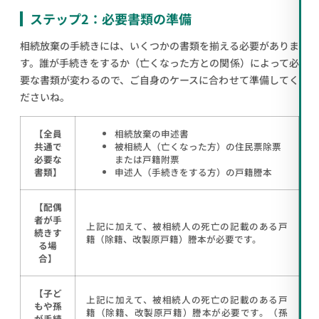
ステップ2：必要書類の準備
相続放棄の手続きには、いくつかの書類を揃える必要がありま
す。誰が手続きをするか（亡くなった方との関係）によって必
要な書類が変わるので、ご自身のケースに合わせて準備してく
ださいね。
【全員
相続放棄の申述書
共通で
被相続人（亡くなった方）の住民票除票
必要な
または戸籍附票
書類】
申述人（手続きをする方）の戸籍謄本
【配偶
者が手
上記に加えて、被相続人の死亡の記載のある戸
続きす
籍（除籍、改製原戸籍）謄本が必要です。
る場
合】
【子ど
上記に加えて、被相続人の死亡の記載のある戸
もや孫
籍（除籍、改製原戸籍）謄本が必要です。（孫
が手続