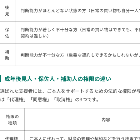
後
判断能力がほとんどない状態の方（日常の買い物も自分一人
見
保
判断能力が著しく不十分な方（日常の買い物はできても、不
佐
契約は難しい）
補
判断能力が不十分な方（重要な契約もできるかもしれないが
助
成年後見人・保佐人・補助人の権限の違い
選ばれた支援者には、ご本人をサポートするための法的な権限が
は「代理権」「同意権」「取消権」の3つです。
権限の
内容
種類
代理権
ご本人に代わって、財産の管理や契約などを行う権限で