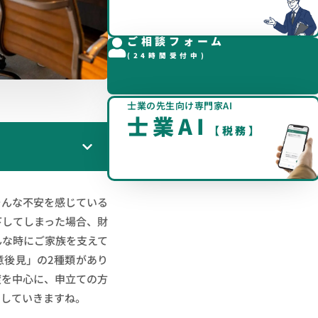
ご相談フォーム
(24時間受付中)
士業の先生向け専門家AI
士業AI
【税務】
そんな不安を感じている
下してしまった場合、財
んな時にご家族を支えて
意後見」の2種類があり
度
を中心に、申立ての方
ししていきますね。