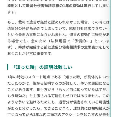
原則として遺留分侵害額請求権の1年の時効は進行
してしまい
ます。
もし、裁判で遺言が無効と認められなかった場合、その時には
遺留分の時効も過ぎてしまっていて、結局何も請求できない…
という最悪の事態になりかねません。遺言の有効性に疑問があ
る場合でも、念のため（法律用語で「予備的に」といいま
す）、
時効が完成する前に遺留分侵害額請求の意思表示をして
おく
ことが非常に重要です。
「知った時」の証明は難しい
1年の時効のスタート地点である「知った時」が具体的にいつ
だったのかは、後から証明するのが難しく、争いの原因になる
ことがあります。相手方から「もっと前に知っていたはずだ。
もう時効だ」と主張される可能性もゼロではありません。この
ような争いを避けるためにも、遺留分が侵害されている可能性
があると分かったら、
できるだけ早く、理想的には被相続人が
亡くなってから1年以内
に請求のアクションを起こすのが最も