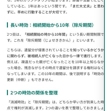
ら、1年のカウントダウンが始まります。葬儀や法要で忙しく
していると、1年はあっという間です。
「まだ大丈夫」と思わ
ずに、早めに行動することが大切
です。
長い時効：相続開始から10年（除斥期間）
2つ目は、
「相続開始の時から10年間」
という長い期間制限で
す。これを「除斥期間（じょせききかん）」といいます。
こちらは、遺留分が侵害されていることを
知っているかどうか
に関わらず、被相続人が亡くなった日から一律で進行
します。
例えば、疎遠だった親が亡くなったことを10年以上知らなか
った場合、残念ながらその時点で遺留分を請求する権利はなく
なってしまいます。この10年の期間は、後で説明する「時効の
更新（中断）」もできません。
2つの時効の関係を整理
「消滅時効」と「除斥期間」は、どちらか早い方が到来した時
点で権利が消滅します。2つの違いを表で整理しておきましょ