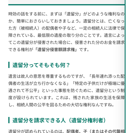
時効の話をする前に、まずは「遺留分」がどのような権利なの
か、簡単におさらいしておきましょう。遺留分とは、亡くなっ
た方（被相続人）の配偶者や子など、一定の相続人に法律で保
障されている、最低限の遺産の取り分のことです。遺言によっ
てこの遺留分が侵害された場合に、侵害された分のお金を請求
できる権利が
「遺留分侵害額請求権」
です。
遺留分ってそもそも何？
遺言は故人の意思を尊重するものですが、「長年連れ添った配
偶者の生活が立ち行かなくなる」「特定の子供だけが極端に優
遇されて不公平」といった事態を防ぐために、遺留分という制
度が設けられています。これは、残された家族の生活を保障
し、相続人間の公平を図るための大切な権利なんですね。
遺留分を請求できる人（遺留分権利者）
遺留分が認められているのは、
配偶者、子（またはその代襲相