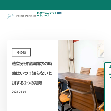
税理士法人プライムパ
ートナーズ
その他
遺留分侵害額請求の時
\
相
続
効はいつ？知らないと
の
不
安、
損する2つの期限
専
門
家
2025-04-14
に
ま
ず
は
無