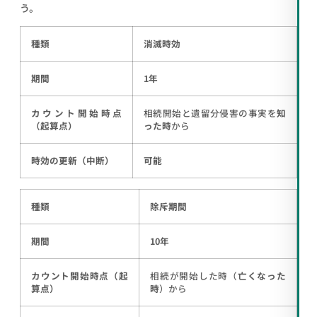
う。
種類
消滅時効
期間
1年
カウント開始時点
相続開始と遺留分侵害の事実を
知
（起算点）
った時
から
時効の更新（中断）
可能
種類
除斥期間
期間
10年
カウント開始時点（起
相続が開始した時（
亡くなった
算点）
時
）から